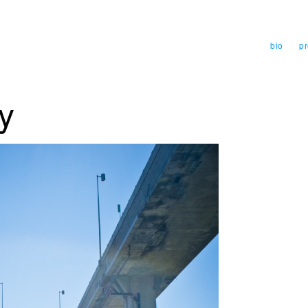
bio
pr
y